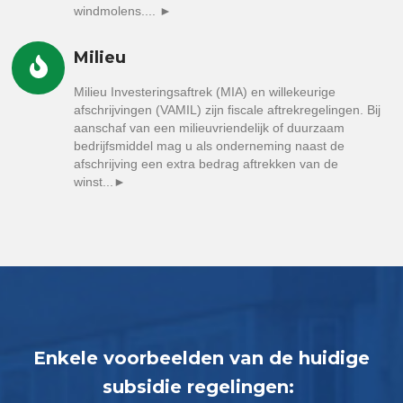
windmolens.... ►
Milieu
Milieu Investeringsaftrek (MIA) en willekeurige
afschrijvingen (VAMIL) zijn fiscale aftrekregelingen. Bij
aanschaf van een milieuvriendelijk of duurzaam
bedrijfsmiddel mag u als onderneming naast de
afschrijving een extra bedrag aftrekken van de
winst...►
Enkele voorbeelden van de huidige
subsidie regelingen: