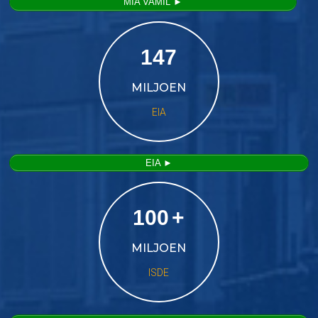
MIA VAMIL ►
147
MILJOEN
EIA
EIA ►
100
+
MILJOEN
ISDE