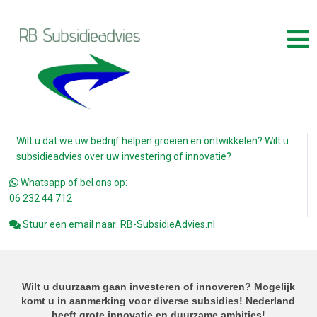
Wilt u dat we uw bedrijf helpen groeien en ontwikkelen? Wilt u
subsidieadvies over uw investering of innovatie?
Enkele subsidies die wij
Whatsapp of bel ons op:
06 232 44 712
kunnen regelen
Stuur een email naar: RB-SubsidieAdvies.nl
Wilt u duurzaam gaan investeren of innoveren?
Mogelijk
komt u in aanmerking voor diverse subsidies!
Nederland
heeft grote innovatie en duurzame ambities!