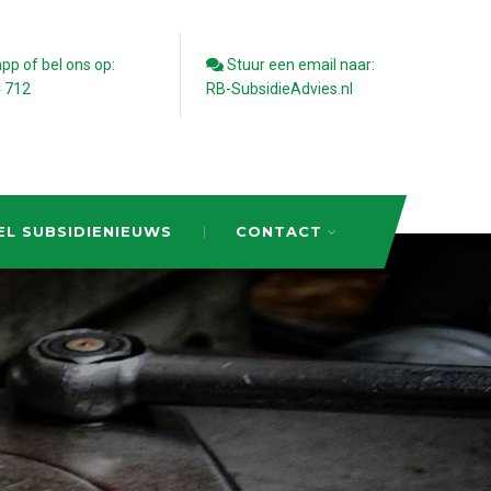
p of bel ons op:
Stuur een email naar:
4 712
RB-SubsidieAdvies.nl
EL SUBSIDIENIEUWS
CONTACT