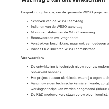
Wat mag u van ons verwachten?
Bespreking op locatie, om de gewenste WBSO projecten 
Schrijven van de WBSO aanvraag
Indienen van de WBSO aanvraag
Monitoren status van de WBSO aanvraag
Beantwoorden evt. vragenbrief
Verstrekken beschikking, maar ook een gedegen ad
Advies t.b.v. inrichten WBSO administratie
Voorwaarden:
De ontwikkeling is technisch nieuw voor uw ond
ontwikkeld hebben).
Het project bestaat uit risico’s, waarbij u tegen t
Vanuit uw eigen technische kennis en kunde, zorg
werkingsprincipe kan worden aangetoond (inhuur va
De R&D medewerkers staan op uw eigen loonlijst.