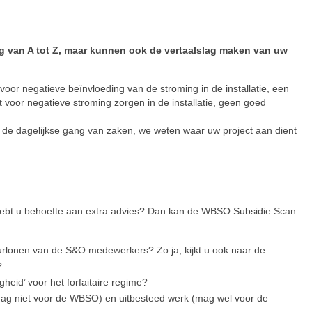
ng van A tot Z, maar kunnen ook de vertaalslag maken van uw
voor negatieve beïnvloeding van de stroming in de installatie, een
voor negatieve stroming zorgen in de installatie, geen goed
n de dagelijkse gang van zaken, we weten waar uw project aan dient
n hebt u behoefte aan extra advies? Dan kan de WBSO Subsidie Scan
urlonen van de S&O medewerkers? Zo ja, kijkt u ook naar de
?
igheid’ voor het forfaitaire regime?
(mag niet voor de WBSO) en uitbesteed werk (mag wel voor de