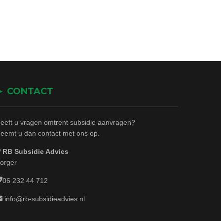
► CONTACT
eeft u vragen omtrent subsidie aanvragen?
eemt u dan contact met ons op.
RB Subsidie Advies
orger
06 232 44 712
info@rb-subsidieadvies.nl