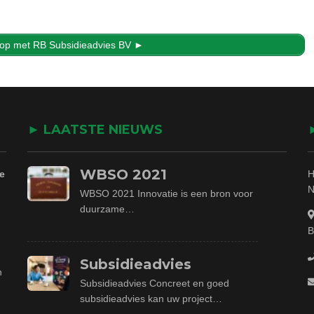
 op met RB Subsidieadvies BV ►
► LAATSTE NIEUWS
WBSO 2021
e
H
N
WBSO 2021 Innovatie is een bron voor
duurzame…
B
Subsidieadvies
n
Subsidieadvies Concreet en goed
subsidieadvies kan uw project…