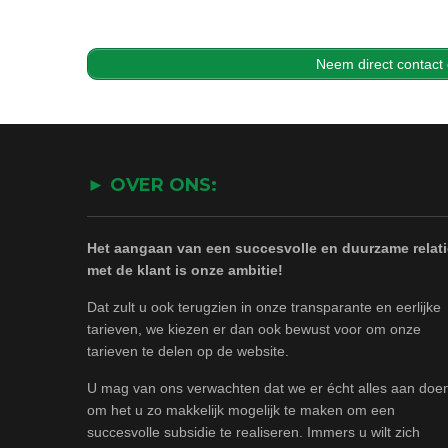
Neem direct contact
► OVER ONS:
Het aangaan van een succesvolle en duurzame relati
met de klant is onze ambitie!
Dat zult u ook terugzien in onze transparante en eerlijke
tarieven, we kiezen er dan ook bewust voor om onze
tarieven te delen op de website.
U mag van ons verwachten dat we er écht alles aan doe
om het u zo makkelijk mogelijk te maken om een
succesvolle subsidie te realiseren. Immers u wilt zich