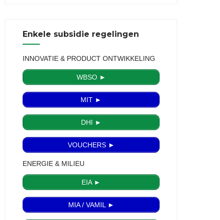
Enkele subsidie regelingen
INNOVATIE & PRODUCT ONTWIKKELING
WBSO ►
MIT ►
DHI ►
VOUCHERS ►
ENERGIE & MILIEU
EIA ►
MIA / VAMIL ►