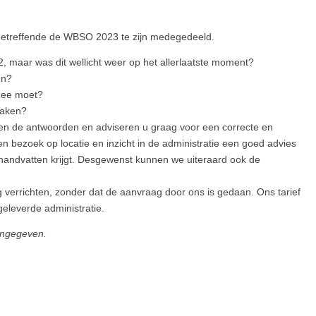
, betreffende de WBSO 2023 te zijn medegedeeld.
2, maar was dit wellicht weer op het allerlaatste moment?
en?
rmee moet?
maken?
en de antwoorden en adviseren u graag voor een correcte en
n bezoek op locatie en inzicht in de administratie een goed advies
k handvatten krijgt. Desgewenst kunnen we uiteraard ook de
g verrichten, zonder dat de aanvraag door ons is gedaan. Ons tarief
eleverde administratie.
aangegeven.