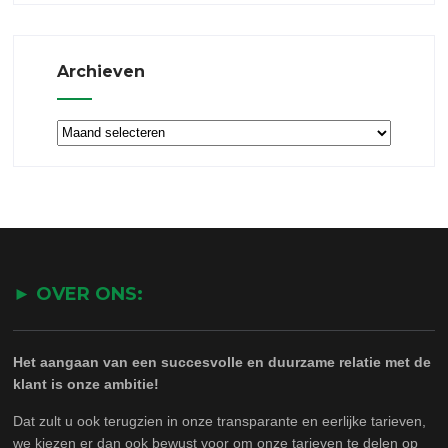
Archieven
Archieven
► OVER ONS:
Het aangaan van een succesvolle en duurzame relatie met de
klant is onze ambitie!
Dat zult u ook terugzien in onze transparante en eerlijke tarieven,
we kiezen er dan ook bewust voor om onze tarieven te delen op