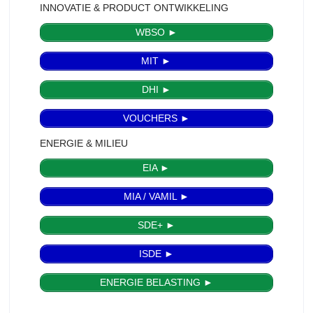
INNOVATIE & PRODUCT ONTWIKKELING
WBSO ►
MIT ►
DHI ►
VOUCHERS ►
ENERGIE & MILIEU
EIA ►
MIA / VAMIL ►
SDE+ ►
ISDE ►
ENERGIE BELASTING ►