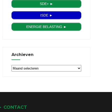
SDE+ ►
ISDE ►
ENERGIE BELASTING ►
Archieven
Archieven
► CONTACT