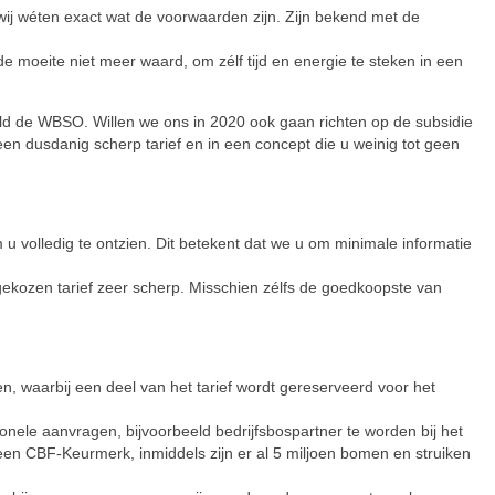
 wij wéten exact wat de voorwaarden zijn. Zijn bekend met de
de moeite niet meer waard, om zélf tijd en energie te steken in een
eld de WBSO. Willen we ons in 2020 ook gaan richten op de subsidie
n dusdanig scherp tarief en in een concept die u weinig tot geen
 u volledig te ontzien. Dit betekent dat we u om minimale informatie
ekozen tarief zeer scherp. Misschien zélfs de goedkoopste van
n, waarbij een deel van het tarief wordt gereserveerd voor het
nele aanvragen, bijvoorbeeld bedrijfsbospartner te worden bij het
et een CBF-Keurmerk, inmiddels zijn er al 5 miljoen bomen en struiken