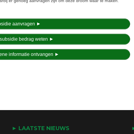
waarbij er genoeg aanvragen zijn om deze droom waar te maken.
ubsidie aanvragen ►
et subsidie bedrag weten ►
emene informatie ontvangen ►
► LAATSTE NIEUWS