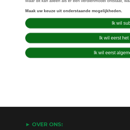
Maar dit kan alleen als er een verdienmodel ontstaat, 
Maak uw keuze uit onderstaande mogelijkheden.
Ik wil s
Ik wil eerst h
Ik wil eerst alg
► OVER ONS: