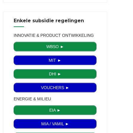
Enkele subsidie regelingen
INNOVATIE & PRODUCT ONTWIKKELING
WBSO ►
MIT ►
DHI ►
VOUCHERS ►
ENERGIE & MILIEU
EIA ►
MIA / VAMIL ►