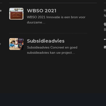
WBSO 2021
e
H
N
WBSO 2021 Innovatie is een bron voor
duurzame…
B
Subsidieadvies
n
Subsidieadvies Concreet en goed
subsidieadvies kan uw project…