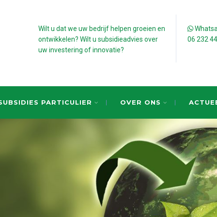
Wilt u dat we uw bedrijf helpen groeien en
Whatsap
ontwikkelen? Wilt u subsidieadvies over
06 232 4
uw investering of innovatie?
SUBSIDIES PARTICULIER
OVER ONS
ACTUE