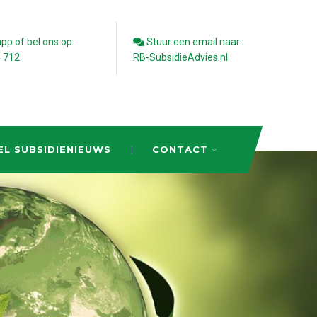
p of bel ons op:
Stuur een email naar:
4 712
RB-SubsidieAdvies.nl
EL SUBSIDIENIEUWS
CONTACT