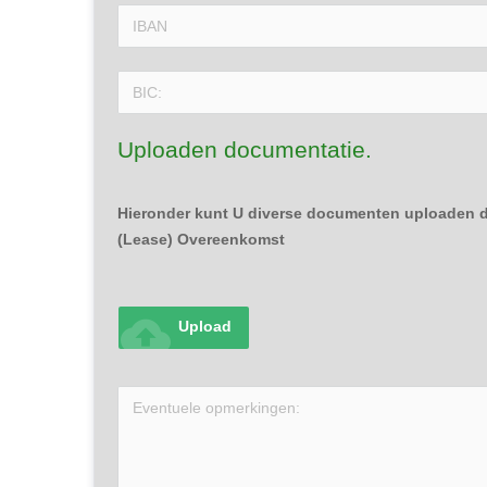
Uploaden documentatie.
Hieronder kunt U diverse documenten uploaden di
(Lease) Overeenkomst
cloud_upload
Upload