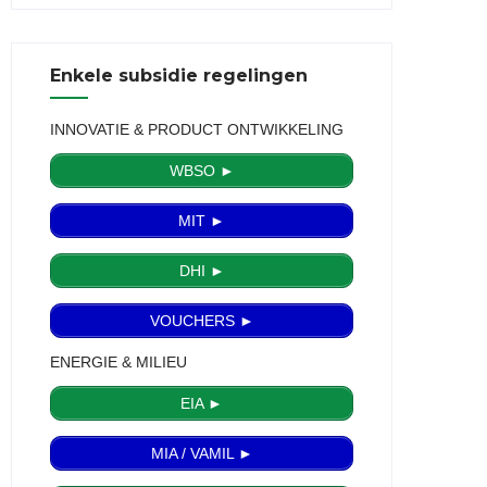
Enkele subsidie regelingen
INNOVATIE & PRODUCT ONTWIKKELING
WBSO ►
MIT ►
DHI ►
VOUCHERS ►
ENERGIE & MILIEU
EIA ►
MIA / VAMIL ►