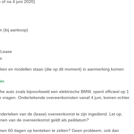
 of na 4 juni 2020)
m (bij aankoop)
 Lease
am
rken en modellen staan (die op dit moment) in aanmerking komen
ier.
he auto zoals bijvoorbeeld een elektrische BMW, opent officieel op 1
 te vragen. Ondertekende overeenkomsten vanaf 4 juni, komen echter
derteken van de (lease) overeenkomst te zijn ingediend. Let op;
enen van de overeenkomst geldt als peildatum?
innen 60 dagen op kenteken te zetten? Geen probleem, ook dan