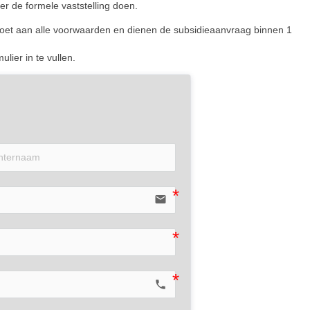
r de formele vaststelling doen.
oldoet aan alle voorwaarden en dienen de subsidieaanvraag binnen 1
ier in te vullen.
email
call