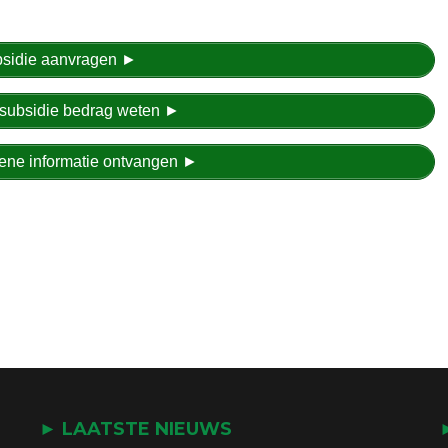
ubsidie aanvragen ►
et subsidie bedrag weten ►
emene informatie ontvangen ►
► LAATSTE NIEUWS