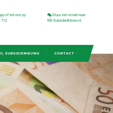
p of bel ons op:
Stuur een email naar:
4 712
RB-SubsidieAdvies.nl
EL SUBSIDIENIEUWS
CONTACT