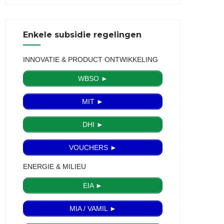
Enkele subsidie regelingen
INNOVATIE & PRODUCT ONTWIKKELING
WBSO ►
MIT ►
DHI ►
VOUCHERS ►
ENERGIE & MILIEU
EIA ►
MIA / VAMIL ►