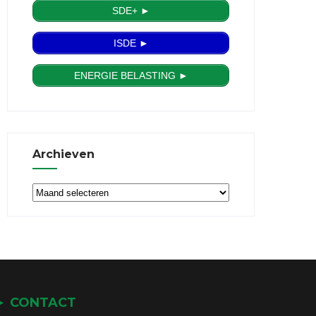
SDE+ ►
ISDE ►
ENERGIE BELASTING ►
Archieven
Archieven
► CONTACT