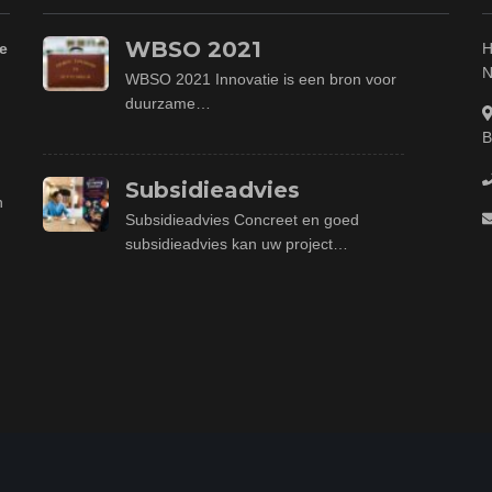
WBSO 2021
e
H
N
WBSO 2021 Innovatie is een bron voor
duurzame…
B
Subsidieadvies
n
Subsidieadvies Concreet en goed
subsidieadvies kan uw project…