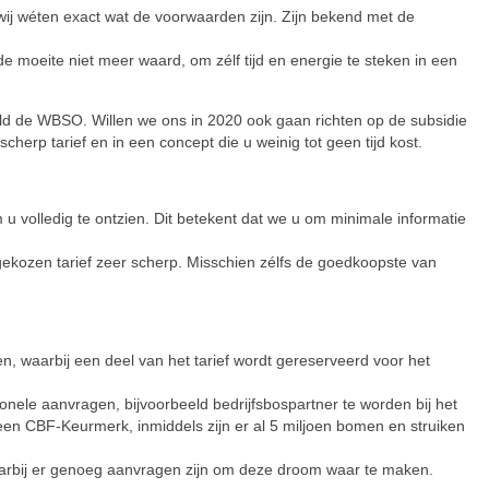
 wij wéten exact wat de voorwaarden zijn. Zijn bekend met de
de moeite niet meer waard, om zélf tijd en energie te steken in een
eld de WBSO. Willen we ons in 2020 ook gaan richten op de subsidie
erp tarief en in een concept die u weinig tot geen tijd kost.
 u volledig te ontzien. Dit betekent dat we u om minimale informatie
ekozen tarief zeer scherp. Misschien zélfs de goedkoopste van
n, waarbij een deel van het tarief wordt gereserveerd voor het
nele aanvragen, bijvoorbeeld bedrijfsbospartner te worden bij het
et een CBF-Keurmerk, inmiddels zijn er al 5 miljoen bomen en struiken
waarbij er genoeg aanvragen zijn om deze droom waar te maken.