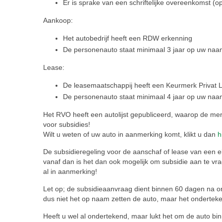
Er is sprake van een schriftelijke overeenkomst (op
Aankoop:
Het autobedrijf heeft een RDW erkenning
De personenauto staat minimaal 3 jaar op uw naa
Lease:
De leasemaatschappij heeft een Keurmerk Privat 
De personenauto staat minimaal 4 jaar op uw na
Het RVO heeft een autolijst gepubliceerd, waarop de me
voor subsidies!
Wilt u weten of uw auto in aanmerking komt, klikt u dan
h
De subsidieregeling voor de aanschaf of lease van een elek
vanaf dan is het dan ook mogelijk om subsidie aan te v
al in aanmerking!
Let op; de subsidieaanvraag dient binnen 60 dagen na on
dus niet het op naam zetten de auto, maar het ondertek
Heeft u wel al ondertekend, maar lukt het om de auto b