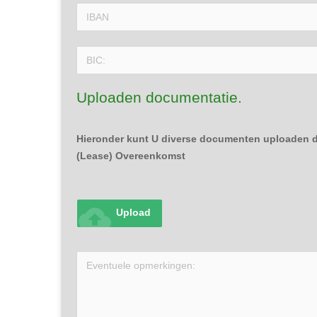
Uploaden documentatie.
Hieronder kunt U diverse documenten uploaden di
(Lease) Overeenkomst
cloud_upload
Upload