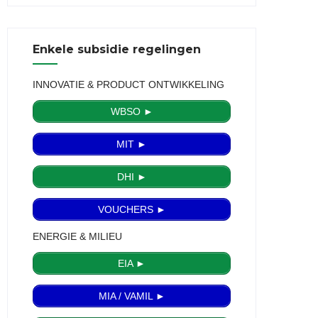
Enkele subsidie regelingen
INNOVATIE & PRODUCT ONTWIKKELING
WBSO ►
MIT ►
DHI ►
VOUCHERS ►
ENERGIE & MILIEU
EIA ►
MIA / VAMIL ►