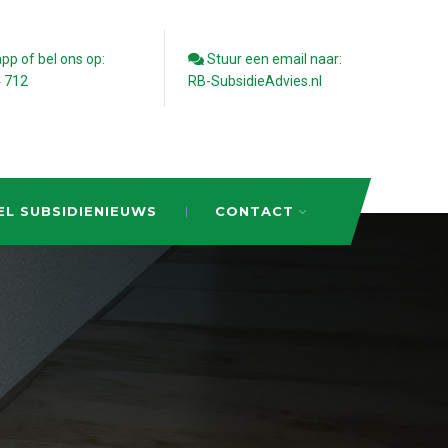
p of bel ons op:
Stuur een email naar:
4 712
RB-SubsidieAdvies.nl
EL SUBSIDIENIEUWS
CONTACT