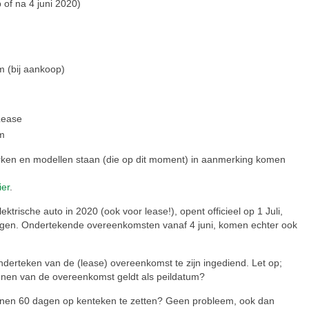
 of na 4 juni 2020)
m (bij aankoop)
Lease
am
rken en modellen staan (die op dit moment) in aanmerking komen
ier
.
trische auto in 2020 (ook voor lease!), opent officieel op 1 Juli,
ragen. Ondertekende overeenkomsten vanaf 4 juni, komen echter ook
derteken van de (lease) overeenkomst te zijn ingediend. Let op;
enen van de overeenkomst geldt als peildatum?
innen 60 dagen op kenteken te zetten? Geen probleem, ook dan