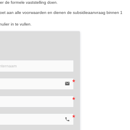
r de formele vaststelling doen.
oldoet aan alle voorwaarden en dienen de subsidieaanvraag binnen 1
ier in te vullen.
email
call