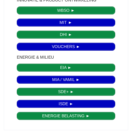
WBSO ►
MIT ►
DHI ►
VOUCHERS ►
ENERGIE & MILIEU
EIA ►
MIA / VAMIL ►
SDE+ ►
ISDE ►
ENERGIE BELASTING ►