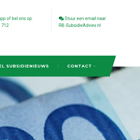
p of bel ons op:
Stuur een email naar:
4 712
RB-SubsidieAdvies.nl
EL SUBSIDIENIEUWS
CONTACT