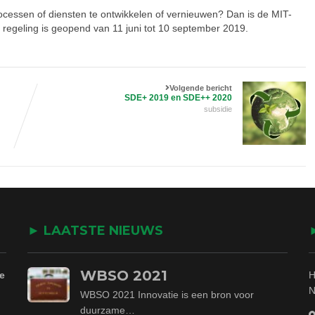
cessen of diensten te ontwikkelen of vernieuwen? Dan is de MIT-
 regeling is geopend van 11 juni tot 10 september 2019.
Volgende bericht
SDE+ 2019 en SDE++ 2020
subsidie
► LAATSTE NIEUWS
WBSO 2021
e
H
N
WBSO 2021 Innovatie is een bron voor
duurzame…