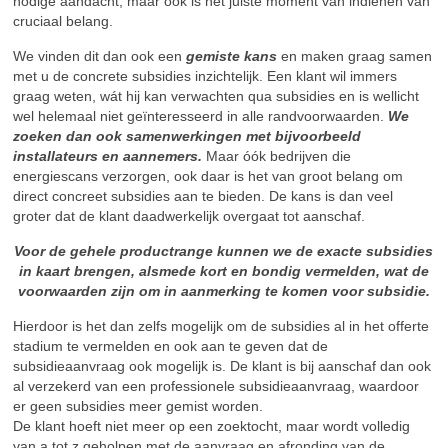
nodige aandacht, maar ook is het juiste moment van indienen van
cruciaal belang.
We vinden dit dan ook een
gemiste kans
en maken graag samen
met u de concrete subsidies inzichtelijk. Een klant wil immers
graag weten, wát hij kan verwachten qua subsidies en is wellicht
wel helemaal niet geïnteresseerd in alle randvoorwaarden.
We
zoeken dan ook samenwerkingen met bijvoorbeeld
installateurs en aannemers.
Maar óók bedrijven die
energiescans verzorgen, ook daar is het van groot belang om
direct concreet subsidies aan te bieden. De kans is dan veel
groter dat de klant daadwerkelijk overgaat tot aanschaf.
Voor de gehele productrange kunnen we de exacte subsidies
in kaart brengen, alsmede kort en bondig vermelden, wat de
voorwaarden zijn om in aanmerking te komen voor subsidie.
Hierdoor is het dan zelfs mogelijk om de subsidies al in het offerte
stadium te vermelden en ook aan te geven dat de
subsidieaanvraag ook mogelijk is. De klant is bij aanschaf dan ook
al verzekerd van een professionele subsidieaanvraag, waardoor
er geen subsidies meer gemist worden.
De klant hoeft niet meer op een zoektocht, maar wordt volledig
van a tot z geholpen met de aanvraag en afronding van de