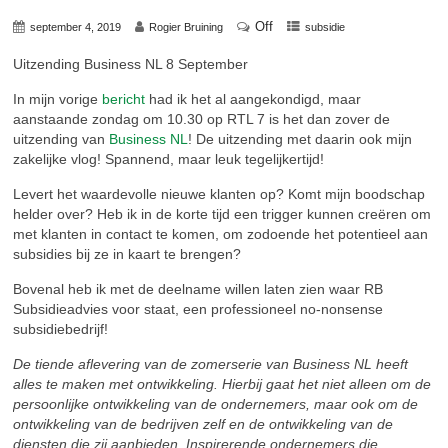
Off
september 4, 2019
Rogier Bruining
subsidie
Uitzending Business NL 8 September
In mijn vorige
bericht
had ik het al aangekondigd, maar
aanstaande zondag om 10.30 op RTL 7 is het dan zover de
uitzending van
Business NL
! De uitzending met daarin ook mijn
zakelijke vlog! Spannend, maar leuk tegelijkertijd!
Levert het waardevolle nieuwe klanten op? Komt mijn boodschap
helder over? Heb ik in de korte tijd een trigger kunnen creëren om
met klanten in contact te komen, om zodoende het potentieel aan
subsidies bij ze in kaart te brengen?
Bovenal heb ik met de deelname willen laten zien waar RB
Subsidieadvies voor staat, een professioneel no-nonsense
subsidiebedrijf!
De tiende aflevering van de zomerserie van Business NL heeft
alles te maken met ontwikkeling. Hierbij gaat het niet alleen om de
persoonlijke ontwikkeling van de ondernemers, maar ook om de
ontwikkeling van de bedrijven zelf en de ontwikkeling van de
diensten die zij aanbieden. Inspirerende ondernemers die